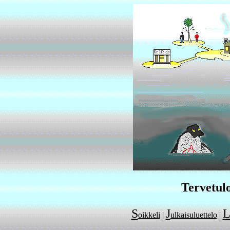
Tervetulo
S
J
oikkeli
|
ulkaisuluettelo
|