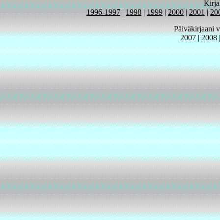
Kirja
1996-1997
|
1998
|
1999
|
2000
|
2001
|
20
Päiväkirjaani 
2007
|
2008